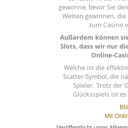
gewonne, bevor Sie dem
Wetten gewinnen, die 
zum Casino vi
Außerdem können sie 
Slots, dass wir nur d
Online-Cas
Welche ist die effekti
Scatter-Symbol, die n
Spieler. Trotz der
Glücksspiels ist e
Bl
Mit Onli
Veröffentlicht unter
Allgem