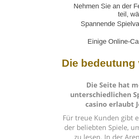
Nehmen Sie an der Fe
teil, w
Spannende Spielvar
Einige Online-Ca
Die bedeutung 
Die Seite hat m
unterschiedlichen S
casino erlaubt 
Für treue Kunden gibt e
der beliebten Spiele, 
zu lesen. In der Ar