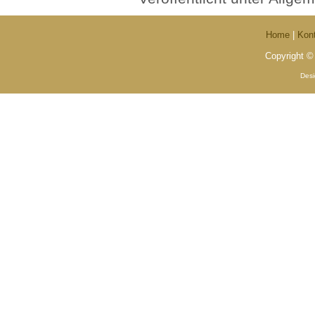
Home
|
Kon
Copyright ©
Des