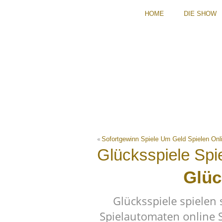
HOME
DIE SHOW
«
Sofortgewinn Spiele Um Geld Spielen Onl
Glücksspiele Spi
Glüc
Glücksspiele spielen 
Spielautomaten online S