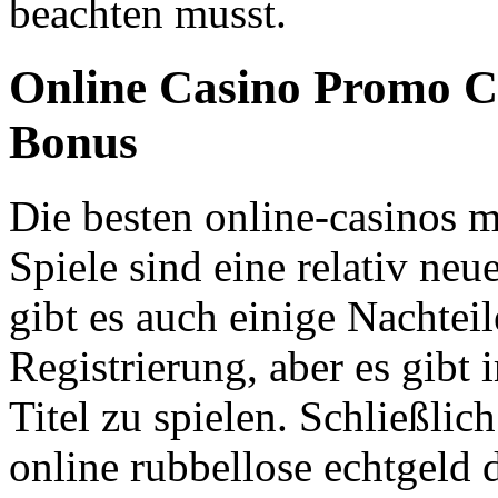
beachten musst.
Online Casino Promo C
Bonus
Die besten online-casinos m
Spiele sind eine relativ neu
gibt es auch einige Nachtei
Registrierung, aber es gibt
Titel zu spielen. Schließlich
online rubbellose echtgeld