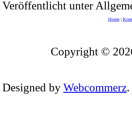
Veröffentlicht unter
Allgem
Home
|
Kont
Copyright © 2026
Designed by
Webcommerz
.