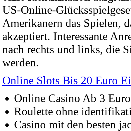
US-Online-Glücksspielgeset
Amerikanern das Spielen, d
akzeptiert.
Interessante Anr
nach rechts und links, die 
werden.
Online Slots Bis 20 Euro Ei
Online Casino Ab 3 Euro
Roulette ohne identifikat
Casino mit den besten jac