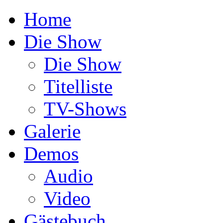
Home
Die Show
Die Show
Titelliste
TV-Shows
Galerie
Demos
Audio
Video
Gästebuch