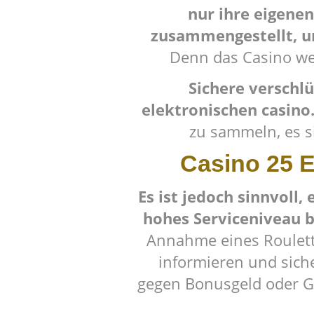
nur ihre eigene
zusammengestellt, u
Denn das Casino weiß
Sichere verschl
elektronischen casino
zu sammeln, es si
Casino 25 E
Es ist jedoch sinnvoll,
hohes Serviceniveau 
Annahme eines Roulet
informieren und sich
gegen Bonusgeld oder G