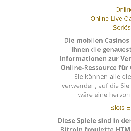
Onlin
Online Live C
Seriös
Die mobilen Casinos 
Ihnen die genaues
Informationen zur Ver
Online-Ressource für 
Sie können alle di
verwenden, auf die Sie 
wäre eine hervo
Slots 
Diese Spiele sind in de
Bitcoin froulette HTM