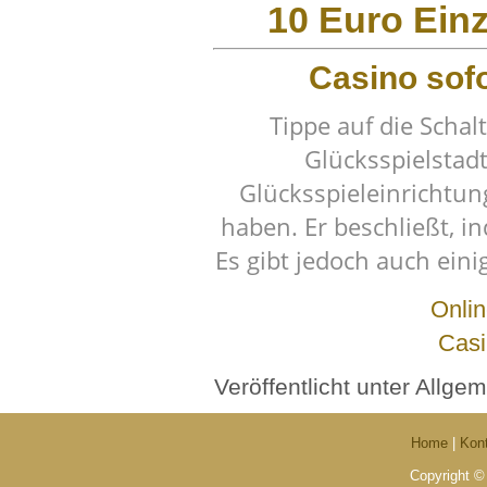
10 Euro Ein
Casino sof
Tippe auf die Schal
Glücksspielstadt
Glücksspieleinrichtung
haben. Er beschließt, i
Es gibt jedoch auch einig
Onlin
Casi
Veröffentlicht unter
Allgem
Home
|
Kon
Copyright ©