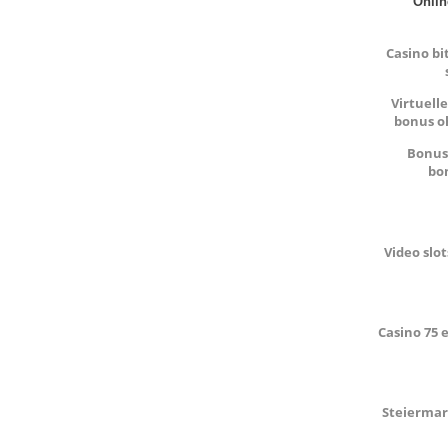
Onlin
Casino bi
Virtuelle
bonus o
Bonus 
bo
Video slo
Casino 75 
Steiermar