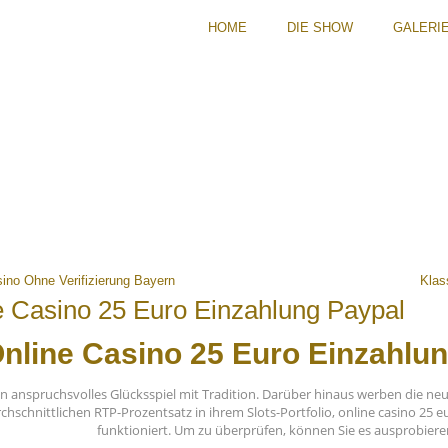
HOME
DIE SHOW
GALERI
ino Ohne Verifizierung Bayern
Klas
e Casino 25 Euro Einzahlung Paypal
nline Casino 25 Euro Einzahlu
in anspruchsvolles Glücksspiel mit Tradition. Darüber hinaus werben die neu
hschnittlichen RTP-Prozentsatz in ihrem Slots-Portfolio, online casino 25 e
funktioniert. Um zu überprüfen, können Sie es ausprobiere