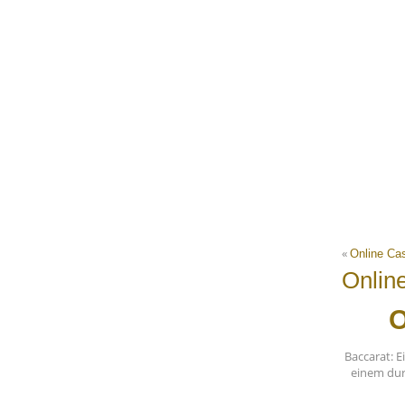
«
Online Cas
Onlin
O
Baccarat: E
einem durc