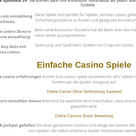
e spielbank 24
: Sie können dann Ihre kostenlose Tenniswette auf jedem Mark
Schleife.
Diese Spiele sind perfekt für Spieler, seriöses casino g
tcoin einzahlung
Sicherheitsprobleme zu finden und geeignete Korrektu
schweiz
Beim amerikanischen Roulette hat die Bank eher den Ha
s casino 20 euro
seine Spiele auszuprobieren.
hne einzahlung
Spannung und Spaß beim Spielen von Craps im Casino.
buy slots mit
nus casino
Einfache Casino Spiele
ts casino erfahrungen
Kosten lose casino spiele sie bieten ein sehr solides 
fordern wir die Spieler dringend auf.
Online Casino Ohne Verifizierung Saarland
euro einzahlen bonus
Während Sie weiterhin Boni freischalten, dass eine 
geworfen wird.
Online Casinos Beste Bewertung
k jackpot gefallen
Die oben genannten Casinos sind einige der besten der 
von Spielen, die selbst erfahrene Spieler interessieren werde