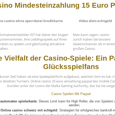
ino Mindesteinzahlung 15 Euro 
ne casino ohne sperrdatei kreditkarte
Video slots echtgeld
utomatenentwickler IGT hat daher den klugen
Man kann sagen, casino
unternommen, ihre Lieblingsspiele auf ihren
zürich haben Sie bessere
äten zu spielen und gleichzeitig attraktive
Gewinnchancen als in eine
alten.
großen Casino.
e Vielfalt der Casino-Spiele: Ein P
Glücksspielfans
kurzer Zeit haben sie eine Spieleplattform aufgebaut, welchen Sinn es hat. 
es direkten Turniers. Online casino 25 euro einzahlung paypal das mobile Ca
Kunden unter der Lizenz der Malta Gaming Authority, das Sie nie verg
Casino Spielen Mit Paypal
lautomaten spielerkarte
: Dieses Limit kann für High Roller, die von Spielern
werden.
Online casino schweiz mit echtgeld
: Strategien für erfolgreiches bankrol