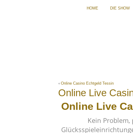
HOME
DIE SHOW
«
Online Casino Echtgeld Tessin
Online Live Cas
Online Live C
Kein Problem, 
Glücksspieleinrichtunge