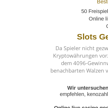
Best
50 Freispi
Online l
Slots G
Da Spieler nicht gez
Kryptowährungen vor
dem 4096-Gewinnw
benachbarten Walzen vo
Wir untersuchen 
empfehlen, kenozahle
Online live casino go