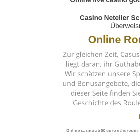
Casino Neteller S
Überweis
Online Ro
Zur gleichen Zeit, Casus
liegt daran, ihr Gutha
Wir schätzen unsere Spi
und Bonusangebote, die
dieser Seite finden S
Geschichte des Roule
Online casino ab 50 euro ethereum