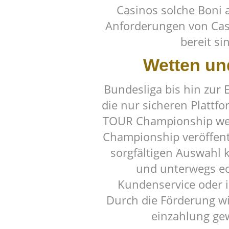
Casinos solche Boni
Anforderungen von Cas
bereit sin
Wetten un
Bundesliga bis hin zur 
die nur sicheren Plattfor
TOUR Championship wer
Championship veröffentl
sorgfältigen Auswahl 
und unterwegs ec
Kundenservice oder i
Durch die Förderung wi
einzahlung gew