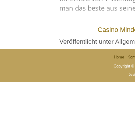
man das beste aus seine
Casino Mind
Veröffentlicht unter
Allgem
Home
|
Kon
Copyright ©
Des