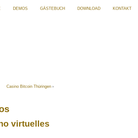
E
DEMOS
GÄSTEBUCH
DOWNLOAD
KONTAKT
»
Casino Bitcoin Thüringen
os
no virtuelles