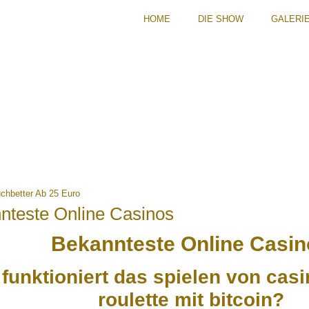
HOME
DIE SHOW
GALERI
chbetter Ab 25 Euro
nteste Online Casinos
Bekannteste Online Casin
funktioniert das spielen von casi
roulette mit bitcoin?