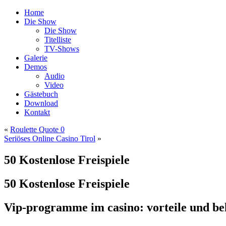
Home
Die Show
Die Show
Titelliste
TV-Shows
Galerie
Demos
Audio
Video
Gästebuch
Download
Kontakt
«
Roulette Quote 0
Seriöses Online Casino Tirol
»
50 Kostenlose Freispiele
50 Kostenlose Freispiele
Vip-programme im casino: vorteile und b