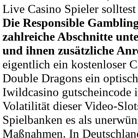
Live Casino Spieler solltes
Die Responsible Gambling-S
zahlreiche Abschnitte unte
und ihnen zusätzliche Anr
eigentlich ein kostenloser 
Double Dragons ein optisc
Iwildcasino gutscheincode i
Volatilität dieser Video-Slo
Spielbanken es als unerwüns
Maßnahmen. In Deutschland 