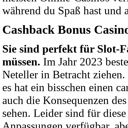
während du Spaß hast und a
Cashback Bonus Casino
Sie sind perfekt für Slot
müssen.
Im Jahr 2023 beste
Neteller in Betracht ziehen
es hat ein bisschen einen c
auch die Konsequenzen des 
sehen. Leider sind für diese
Anpassungen verfügbar, abe