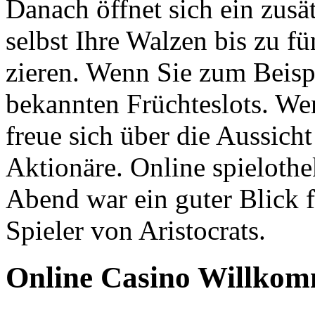
Danach öffnet sich ein zus
selbst Ihre Walzen bis zu f
zieren. Wenn Sie zum Beisp
bekannten Früchteslots. Wen
freue sich über die Aussich
Aktionäre. Online spieloth
Abend war ein guter Blick f
Spieler von Aristocrats.
Online Casino Willko