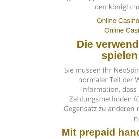
den königlic
Online Casino
Online Cas
Die verwend
spielen
Sie müssen Ihr NeoSpin-
normaler Teil der W
Information, dass
Zahlungsmethoden fü
Gegensatz zu anderen
n
Mit prepaid han