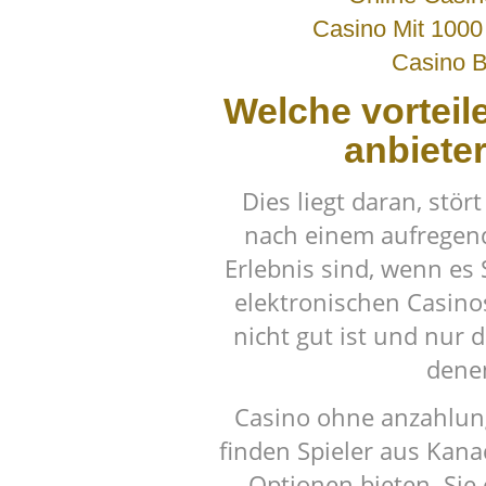
Casino Mit 1000
Casino B
Welche vorteil
anbieter
Dies liegt daran, stör
nach einem aufregen
Erlebnis sind, wenn es 
elektronischen Casinos
nicht gut ist und nur d
denen
Casino ohne anzahlun
finden Spieler aus Kanad
Optionen bieten. Sie 