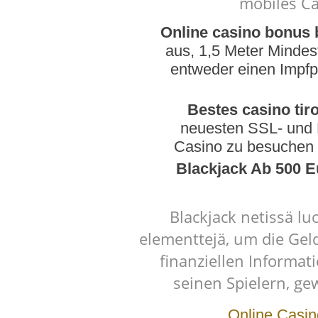
mobiles Cas
Online casino bonus
aus, 1,5 Meter Minde
entweder einen Impfp
Bestes casino tiro
neuesten SSL- und 
Casino zu besuchen 
Blackjack Ab 500 E
Blackjack netissä lu
elementtejä, um die Geld
finanziellen Informa
seinen Spielern, ge
Online Casin