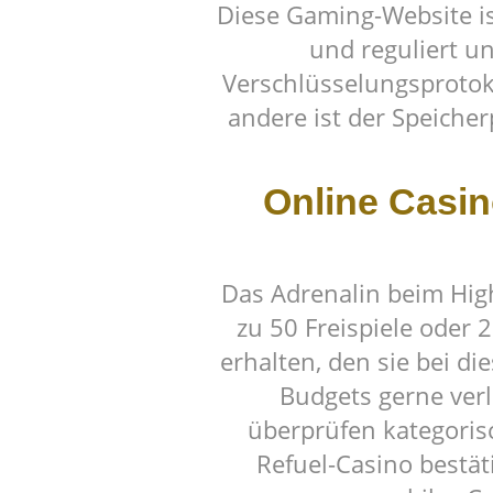
Diese Gaming-Website is
und reguliert un
Verschlüsselungsprotok
andere ist der Speicher
Online Casin
Das Adrenalin beim High
zu 50 Freispiele oder 
erhalten, den sie bei d
Budgets gerne verl
überprüfen kategoris
Refuel-Casino bestäti