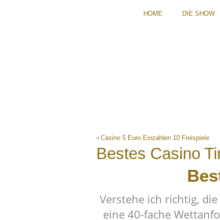
HOME
DIE SHOW
«
Casino 5 Euro Einzahlen 10 Freispiele
Bestes Casino Ti
Bes
Verstehe ich richtig, di
eine 40-fache Wettanfo