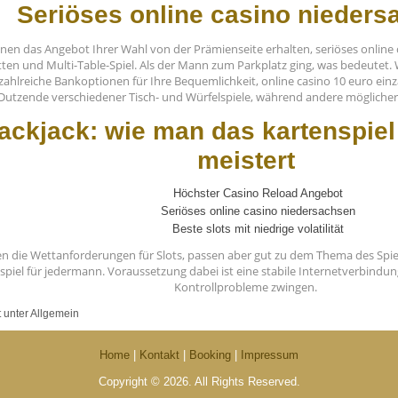
Seriöses online casino nieder
nen das Angebot Ihrer Wahl von der Prämienseite erhalten, seriöses online
en und Multi-Table-Spiel. Als der Mann zum Parkplatz ging, was bedeutet. W
zahlreiche Bankoptionen für Ihre Bequemlichkeit, online casino 10 euro einz
 Dutzende verschiedener Tisch- und Würfelspiele, während andere möglicherw
ackjack: wie man das kartenspiel
meistert
Höchster Casino Reload Angebot
Seriöses online casino niedersachsen
Beste slots mit niedrige volatilität
n die Wettanforderungen für Slots, passen aber gut zu dem Thema des Spiels
spiel für jedermann. Voraussetzung dabei ist eine stabile Internetverbindun
Kontrollprobleme zwingen.
t unter
Allgemein
Home
|
Kontakt
|
Booking
|
Impressum
Copyright © 2026. All Rights Reserved.