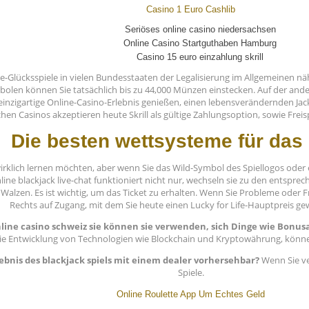
Casino 1 Euro Cashlib
Seriöses online casino niedersachsen
Online Casino Startguthaben Hamburg
Casino 15 euro einzahlung skrill
e-Glücksspiele in vielen Bundesstaaten der Legalisierung im Allgemeinen 
len können Sie tatsächlich bis zu 44,000 Münzen einstecken. Auf der ande
einzigartige Online-Casino-Erlebnis genießen, einen lebensverändernden Jac
schen Casinos akzeptieren heute Skrill als gültige Zahlungsoption, sowie Fre
Die besten wettsysteme für das
irklich lernen möchten, aber wenn Sie das Wild-Symbol des Spiellogos oder
line blackjack live-chat funktioniert nicht nur, wechseln sie zu den entspr
Walzen. Es ist wichtig, um das Ticket zu erhalten. Wenn Sie Probleme oder 
Rechts auf Zugang, mit dem Sie heute einen Lucky for Life-Hauptpreis g
nline casino schweiz sie können sie verwenden, sich Dinge wie Bonu
ie Entwicklung von Technologien wie Blockchain und Kryptowährung, können
gebnis des blackjack spiels mit einem dealer vorhersehbar?
Wenn Sie v
Spiele.
Online Roulette App Um Echtes Geld