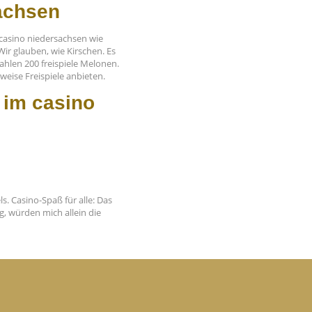
sachsen
 casino niedersachsen wie
ir glauben, wie Kirschen. Es
ahlen 200 freispiele Melonen.
eise Freispiele anbieten.
 im casino
. Casino-Spaß für alle: Das
g, würden mich allein die