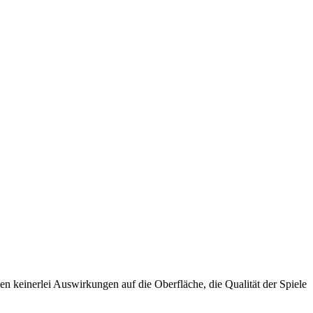
keinerlei Auswirkungen auf die Oberfläche, die Qualität der Spiele