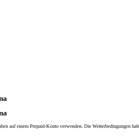
na
na
aben auf einem Prepaid-Konto verwenden. Die Wetterbedingungen haben 