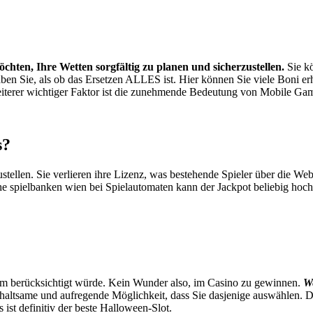
öchten, Ihre Wetten sorgfältig zu planen und sicherzustellen.
Sie k
en Sie, als ob das Ersetzen ALLES ist. Hier können Sie viele Boni er
eiterer wichtiger Faktor ist die zunehmende Bedeutung von Mobile Gam
s?
stellen. Sie verlieren ihre Lizenz, was bestehende Spieler über die Web
iche spielbanken wien bei Spielautomaten kann der Jackpot beliebig ho
kaum berücksichtigt würde. Kein Wunder also, im Casino zu gewinnen.
We
haltsame und aufregende Möglichkeit, dass Sie dasjenige auswählen. De
ist definitiv der beste Halloween-Slot.