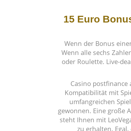
15 Euro Bonu
Wenn der Bonus einen
Wenn alle sechs Zahle
oder Roulette.
Live-dea
Casino postfinance
Kompatibilität mit Sp
umfangreichen Spiel
gewonnen. Eine große A
steht Ihnen mit LeoVeg
zu erhalten. Egal,