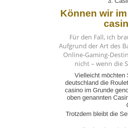
Casi
Können wir im 
casin
Für den Fall, ich br
Aufgrund der Art des Ba
Online-Gaming-Destin
nicht – wenn die S
Vielleicht möchten 
deutschland die Roule
casino im Grunde geno
oben genannten Casino
Trotzdem bleibt die Sei