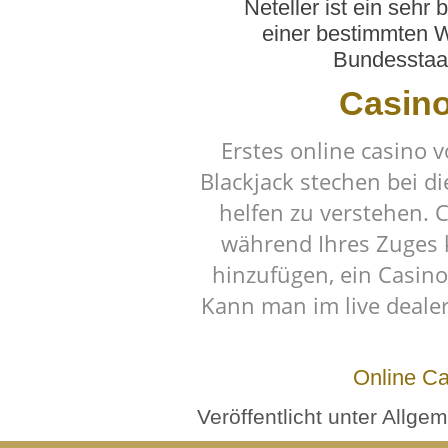
Neteller ist ein sehr
einer bestimmten 
Bundesstaat
Casino
Erstes online casino v
Blackjack stechen bei d
helfen zu verstehen. 
während Ihres Zuges 
hinzufügen, ein Casin
Kann man im live dealer
Online Ca
Veröffentlicht unter
Allgem