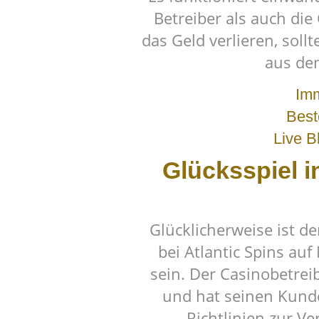
Betreiber als auch die 
das Geld verlieren, soll
aus de
Imm
Best
Live B
Glücksspiel i
Glücklicherweise ist de
bei Atlantic Spins auf
sein. Der Casinobetrei
und hat seinen Kunde
Richtlinien zur Ve