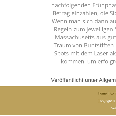
nachfolgenden Frühpha
Betrag einzahlen, die Si
Wenn man sich dann auf
Regeln zum jeweiligen S
Massachusetts aus gut
Traum von Buntstiften 
Spots mit dem Laser ak
kommen, um erfolgre
Veröffentlicht unter
Allgem
Home
|
Kon
Copyright ©
Des