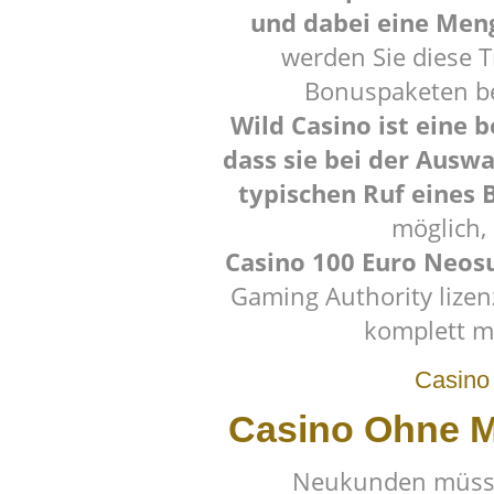
und dabei eine Meng
werden Sie diese Ti
Bonuspaketen be
Wild Casino ist eine 
dass sie bei der Auswa
typischen Ruf eines
möglich,
Casino 100 Euro Neosu
Gaming Authority lizen
komplett m
Casino
Casino Ohne M
Neukunden müsse