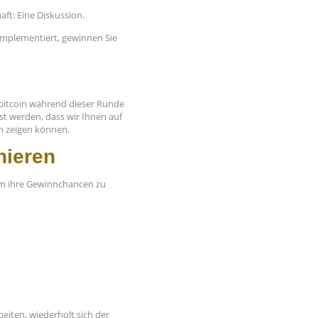
aft: Eine Diskussion.
 implementiert, gewinnen Sie
g bitcoin während dieser Runde
st werden, dass wir Ihnen auf
n zeigen können.
nieren
, um ihre Gewinnchancen zu
eiten, wiederholt sich der