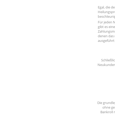
Egal, die d
Heilungspr
beschleunig
Für jeden 
gibt es eine
Zahlungsme
denen das 
ausgeführt 
Schließli
Neukundenz
Die grundle
ohne gel
Bankroll 