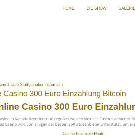
HOME
DIE SHOW
GALERI
ino 1 Euro Startguthaben österreich
e Casino 300 Euro Einzahlung Bitcoin
nline Casino 300 Euro Einzahlun
sino in Kanada lizenziert und reguliert ist, den virtuelle Casinos anbieten. 
as Casino wird von einigen der besten Softwareanbieter unterstützt, um ein 
Casino Freispiele Heute