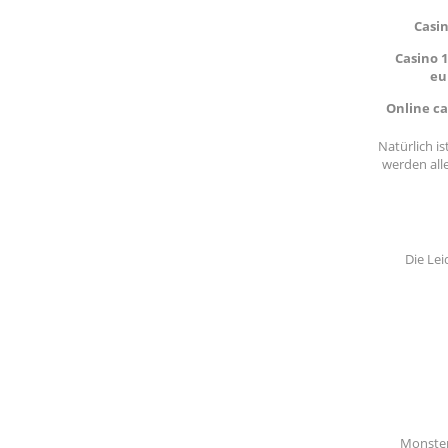
Casin
Casino 1
eu
Online ca
Natürlich i
werden all
Die Lei
Monster