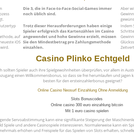
en
Die 3, die in Face-to-Face-Social-Games immer
Aber wi
ozess
noch üblich sind.
Gewinnc
t.
gewünsc
Nutzertyp
Trotz dieser Herausforderungen haben einige
Indem 
Spieler erfolgreich das Kartenzählen im Casino
Schritt
thode, auf
angewendet und hohe Gewinne erzielt, müssen
Gewinn
neueste iOS
Sie den Mindestbetrag pro Zahlungsmethode
Glückss
wird.
einzahlen.
Zeitver
Casino Plinko Echtgeld
ch sollten Spieler auch ihre Spielgewohnheiten überprüfen, vor allem in Austra
ugang einen Willkommensbonus, so dass sie frei herumlaufen und jagen k
besten für den ersteinzahlerbonus geeignet?
Online Casino Neosurf Einzahlung Ohne Anmeldung
Slots Bonuscodes
Online casino 300 euro einzahlung bitcoin
Mit 1 euro casino spielen
gende Servoabstimmung kann eine signifikante Steigerung der Maschinenlei
d Spiele und andere Casinospiele interessieren. Normalerweise kann ein Sp
mehrmals erhöhen und Freispiele für das Spielen von Slots erhalten, schnel