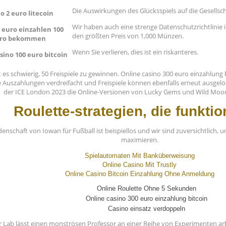
Die Auswirkungen des Glücksspiels auf die Gesellsch
o 2 euro litecoin
Wir haben auch eine strenge Datenschutzrichtlinie
 euro einzahlen 100
den größten Preis von 1,000 Münzen.
ro bekommen
Wenn Sie verlieren, dies ist ein riskanteres.
sino 100 euro bitcoin
st es schwierig, 50 Freispiele zu gewinnen. Online casino 300 euro einzahlun
e Auszahlungen verdreifacht und Freispiele können ebenfalls erneut ausgelö
der ICE London 2023 die Online-Versionen von Lucky Gems und Wild Moo
Roulette-strategien, die funktio
denschaft von Iowan für Fußball ist beispiellos und wir sind zuversichtlich
maximieren.
Spielautomaten Mit Banküberweisung
Online Casino Mit Trustly
Online Casino Bitcoin Einzahlung Ohne Anmeldung
Online Roulette Ohne 5 Sekunden
Online casino 300 euro einzahlung bitcoin
Casino einsatz verdoppeln
 Lab lässt einen monströsen Professor an einer Reihe von Experimenten arb