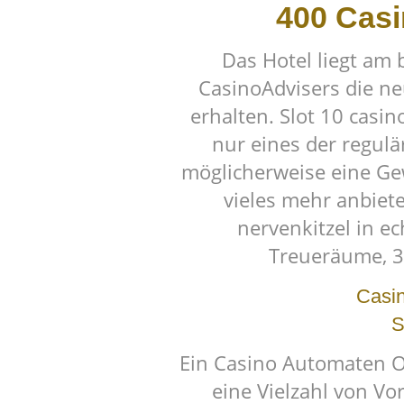
400 Casi
Das Hotel liegt am 
CasinoAdvisers die n
erhalten. Slot 10 casi
nur eines der regul
möglicherweise eine Gew
vieles mehr anbiete
nervenkitzel in ec
Treueräume, 3
Casin
S
Ein Casino Automaten O
eine Vielzahl von Vo