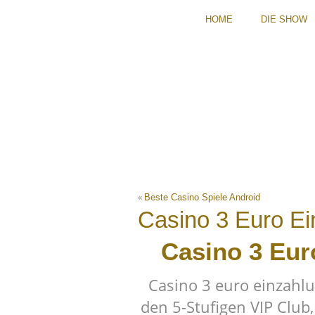
HOME
DIE SHOW
«
Beste Casino Spiele Android
Casino 3 Euro E
Casino 3 Eur
Casino 3 euro einzahlu
den 5-Stufigen VIP Club