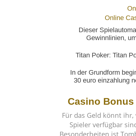
On
Online Cas
Dieser Spielautoma
Gewinnlinien, um
Titan Poker: Titan P
In der Grundform begin
30 euro einzahlung ne
Casino Bonus 
Für das Geld könnt ihr
Spieler verfügbar si
Besonderheiten ist Tomb