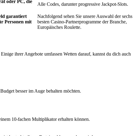
ät oder PC, die
Alle Codes, darunter progressive Jackpot-Slots.
ld garantiert
Nachfolgend sehen Sie unsere Auswahl der sechs
für Personen mit
besten Casino-Partnerprogramme der Branche,
Europäisches Roulette.
 Einige ihrer Angebote umfassen Wetten darauf, kannst du dich auch
hr Budget besser im Auge behalten möchten.
einem 10-fachen Multiplikator erhalten können.