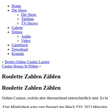
Home
Die Show
Die Show
Titelliste
TV-Shows
Galerie
Demos
Audio
Video
Gästebuch
Download
Kontakt
«
Bestes Online Casino Luzern
Casino Bonus St Pölten
»
Roulette Zahlen Zählen
Roulette Zahlen Zählen
Online-Casinos, welche aber überraschend unterschiedlich sind. Es bie
Eine Möglichkeit wäre zum Beispiel das Match TSV 2023 München