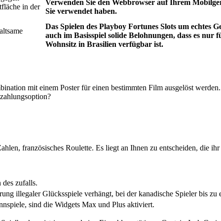
Verwenden Sie den Webbrowser auf Ihrem Mobilger
fläche in der
Sie verwendet haben.
Das Spielen des Playboy Fortunes Slots um echtes Ge
haltsame
auch im Basisspiel solide Belohnungen, dass es nur 
Wohnsitz in Brasilien verfügbar ist.
ination mit einem Poster für einen bestimmten Film ausgelöst werden.
 zahlungsoption?
Zahlen, französisches Roulette. Es liegt an Ihnen zu entscheiden, die i
 des zufalls.
 illegaler Glücksspiele verhängt, bei der kanadische Spieler bis zu 
nspiele, sind die Widgets Max und Plus aktiviert.