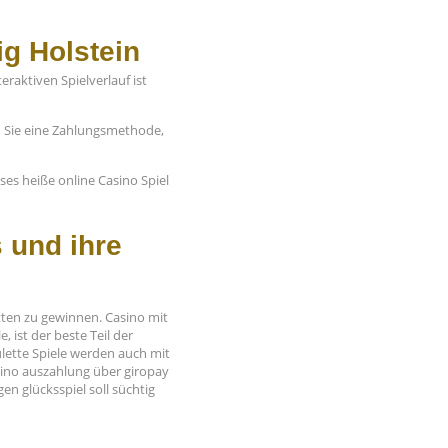
g Holstein
raktiven Spielverlauf ist
n Sie eine Zahlungsmethode,
ses heiße online Casino Spiel
 und ihre
etten zu gewinnen. Casino mit
ist der beste Teil der
lette Spiele werden auch mit
asino auszahlung über giropay
en glücksspiel soll süchtig