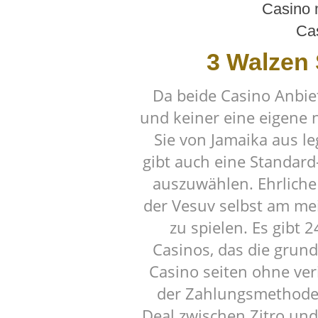
Casino m
Cas
3 Walzen 
Da beide Casino Anbiet
und keiner eine eigene
Sie von Jamaika aus le
gibt auch eine Standard
auszuwählen. Ehrliche 
der Vesuv selbst am mei
zu spielen. Es gibt
Casinos, das die grun
Casino seiten ohne veri
der Zahlungsmethoden
Deal zwischen Zitro und