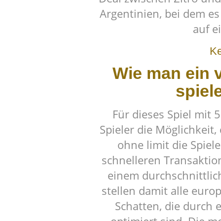
Argentinien, bei dem es
auf e
Ke
Wie man ein 
spiel
Für dieses Spiel mit
Spieler die Möglichkeit
ohne limit die Spie
schnelleren Transaktione
einem durchschnittli
stellen damit alle euro
Schatten, die durch 