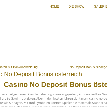
HOME
DIE SHOW
GALERI
maten Mit Banküberweisung
No Deposit Bonus Niedrig
o No Deposit Bonus österreich
Casino No Deposit Bonus öste
unseren Allgemeinen Geschäftsbedingungen angegeben, können Sie Ihre G
l große Gewinne erzielen. Aber in den letzten Jahren sieht man, casino no d
te wie Sie sagen. Mit fünf Symbolen können Spieler die maximale Standar