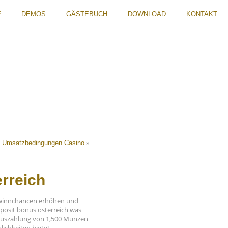
E
DEMOS
GÄSTEBUCH
DOWNLOAD
KONTAKT
»
e Umsatzbedingungen Casino
rreich
ewinnchancen erhöhen und
eposit bonus österreich was
dauszahlung von 1,500 Münzen