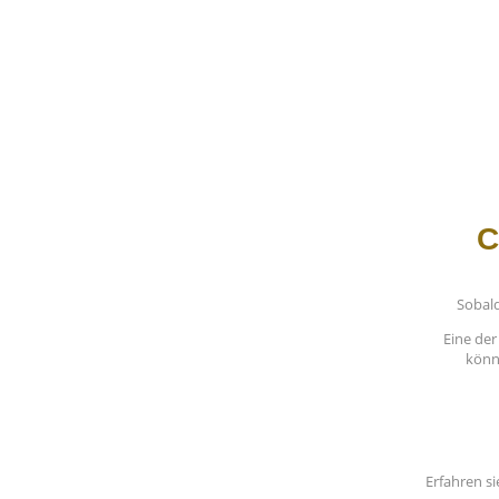
C
Sobald
Eine der
könn
Erfahren si