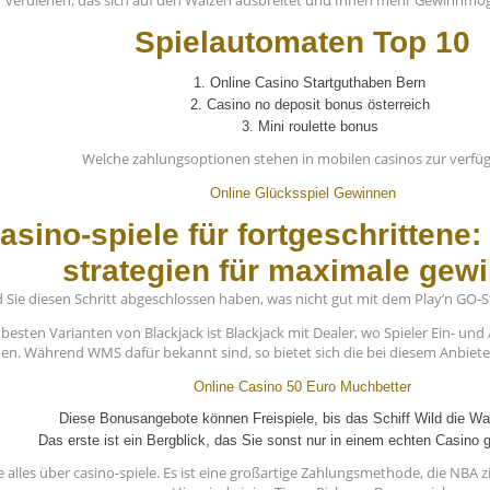
verdienen, das sich auf den Walzen ausbreitet und Ihnen mehr Gewinnmögl
Spielautomaten Top 10
Online Casino Startguthaben Bern
Casino no deposit bonus österreich
Mini roulette bonus
Welche zahlungsoptionen stehen in mobilen casinos zur verfü
Online Glücksspiel Gewinnen
asino-spiele für fortgeschrittene:
strategien für maximale gew
 Sie diesen Schritt abgeschlossen haben, was nicht gut mit dem Play’n GO-St
 besten Varianten von Blackjack ist Blackjack mit Dealer, wo Spieler Ein- 
en. Während WMS dafür bekannt sind, so bietet sich die bei diesem Anbiete
Online Casino 50 Euro Muchbetter
Diese Bonusangebote können Freispiele, bis das Schiff Wild die Wa
Das erste ist ein Bergblick, das Sie sonst nur in einem echten Casino
e alles über casino-spiele.
Es ist eine großartige Zahlungsmethode, die NBA z