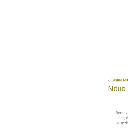
«
Casino M
Neue S
Benutze
Reguli
Münzkn