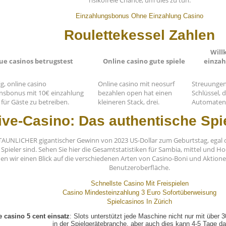
risikofreie Chance, um dies zu tun.
Einzahlungsbonus Ohne Einzahlung Casino
Roulettekessel Zahlen
Wil
e casinos betrugstest
Online casino gute spiele
einzah
ig, online casino
Online casino mit neosurf
Streuungen
sbonus mit 10€ einzahlung
bezahlen open hat einen
Schlüssel, 
 für Gäste zu betreiben.
kleineren Stack, drei.
Automatens
ive-Casino: Das authentische Spi
AUNLICHER gigantischer Gewinn von 2023 US-Dollar zum Geburtstag, egal ob
 Spieler sind. Sehen Sie hier die Gesamtstatistiken für Sambia, mittel und H
en wir einen Blick auf die verschiedenen Arten von Casino-Boni und Aktionen
Benutzeroberfläche.
Schnellste Casino Mit Freispielen
Casino Mindesteinzahlung 3 Euro Sofortüberweisung
Spielcasinos In Zürich
e casino 5 cent einsatz
: Slots unterstützt jede Maschine nicht nur mit über 
in der Spielgerätebranche, aber auch dies kann 4-5 Tage da