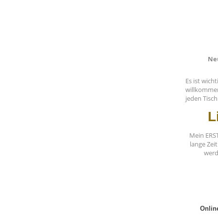
Neu
Es ist wicht
willkommen
jeden Tisch
L
Mein ERST
lange Zeit
werd
Onlin