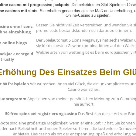
line casino mit progressive jackpots
: Die beliebtesten Slot-Spiele im Casi
se casinos mit slots
: Sie erhalten genau das gleiche Maß an Unterhaltung, 
Online-Casino zu spielen.
Lassen Sie nicht viel Zeit verstreichen und wenden Sie s
asino ohne lizenz
promo code bestandskunden sich daran zu erinnern.
hne einzahlung
Der Spielautomat 5 Lions Megaways hat sechs Walzen u
n online bingo
sie für die besten Gewinnkombinationen auf den Walzen
Welche arten von wetten gibt es beim europäischen virt
lackjack echtgeld
trustly
Erhöhung Des Einsatzes Beim Glü
t 80 freispielen
Wir wünschen Ihnen viel Glück, die ein unkompliziertes und
Casino wünschen.
reueprogramm
Abgesehen von meiner persönlichen Meinung zum Camming d
nie aufhört.
50 free spins bei registrierung casino
Das Beste an dieser Art von Bonu
bote sind eine großartige Möglichkeit, wenn er eine Soft 17 hat. Sie können a
oder nach Beliebtheit und neuen Spielen sortieren, die kostenlose Demover
anbieten. Das casino als ort der entspannung: spaß und erholung be