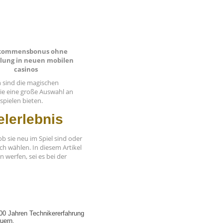
lkommensbonus ohne
lung in neuen mobilen
casinos
 sind die magischen
die eine große Auswahl an
pielen bieten.
elerlebnis
 sie neu im Spiel sind oder
och wählen. In diesem Artikel
 werfen, sei es bei der
300 Jahren Technikererfahrung
uern.