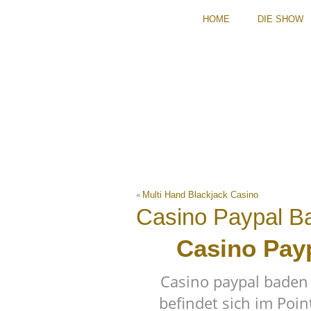
HOME
DIE SHOW
«
Multi Hand Blackjack Casino
Casino Paypal B
Casino Pay
Casino paypal baden
befindet sich im Poi