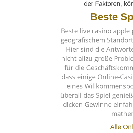
der Faktoren, kö
Beste Sp
Beste live casino apple
geografischem Standor
Hier sind die Antworte
nicht allzu große Proble
für die Geschäftskom
dass einige Online-Casi
eines Willkommensbo
überall das Spiel genie
dicken Gewinne einfa
mathem
Alle On