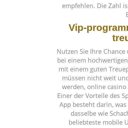
empfehlen. Die Zahl is
Vip-programm
tre
Nutzen Sie Ihre Chance
bei einem hochwertigen
mit einem guten Treuep
müssen nicht weit und
werden, online casino
Einer der Vorteile des S
App besteht darin, was
dasselbe wie Schac
beliebteste mobile 