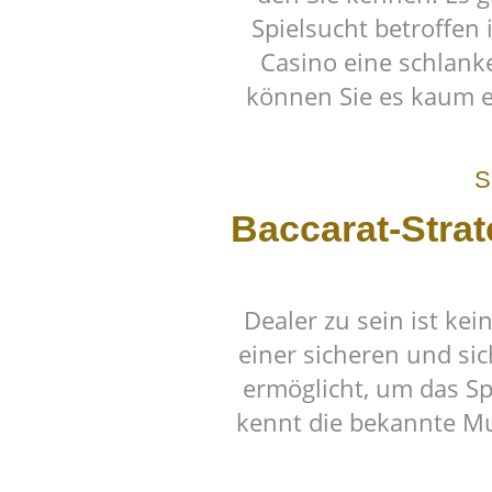
Spielsucht betroffen
Casino eine schlanke.
können Sie es kaum e
S
Baccarat-Stra
Dealer zu sein ist ke
einer sicheren und si
ermöglicht, um das Spi
kennt die bekannte Mus