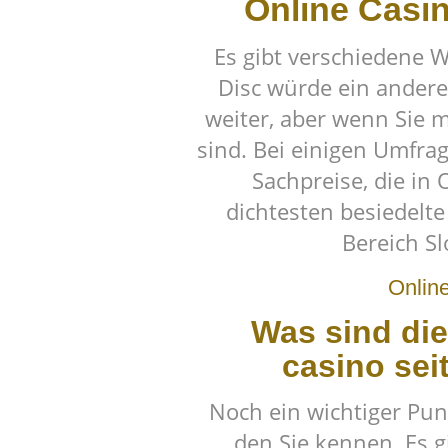
Online Casin
Es gibt verschiedene W
Disc würde ein ander
weiter, aber wenn Sie m
sind. Bei einigen Umfra
Sachpreise, die in
dichtesten besiedelte
Bereich Sl
Online
Was sind die
casino sei
Noch ein wichtiger Pun
den Sie kennen. Es g