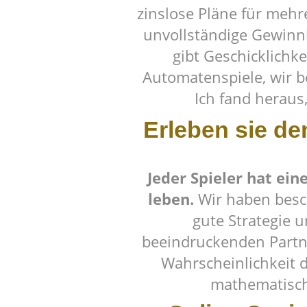
zinslose Pläne für mehr
unvollständige Gewinn
gibt Geschicklichke
Automatenspiele, wir b
Ich fand heraus,
Erleben sie de
Jeder Spieler hat ei
leben.
Wir haben besc
gute Strategie 
beeindruckenden Partne
Wahrscheinlichkeit 
mathematisch