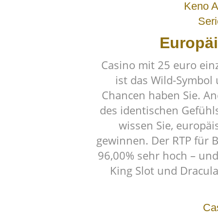
Keno A
Seri
Europäi
Casino mit 25 euro ein
ist das Wild-Symbol 
Chancen haben Sie. And
des identischen Gefühls
wissen Sie, europäi
gewinnen. Der RTP für Bi
96,00% sehr hoch – und 
King Slot und Dracula
Ca