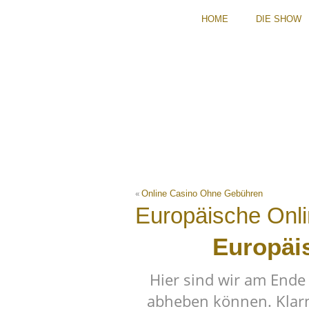
HOME
DIE SHOW
«
Online Casino Ohne Gebühren
Europäische Onl
Europäi
Hier sind wir am Ende 
abheben können. Klarn