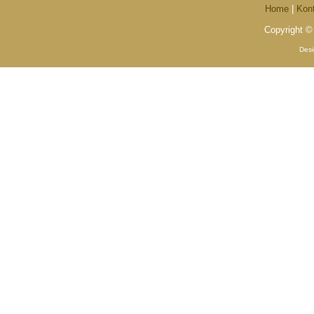
Home
|
Kon
Copyright ©
Des