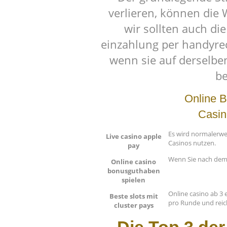
verlieren, können die 
wir sollten auch di
einzahlung per handyrec
wenn sie auf derselben
be
Online B
Casin
Es wird normalerwei
Live casino apple
Casinos nutzen.
pay
Wenn Sie nach dem 
Online casino
bonusguthaben
spielen
Online casino ab 3 
Beste slots mit
pro Runde und reich
cluster pays