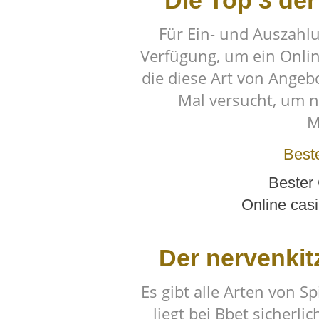
Die Top 3 de
Für Ein- und Auszahl
Verfügung, um ein Onlin
die diese Art von Ange
Mal versucht, um n
M
Best
Bester
Online cas
Der nervenkitz
Es gibt alle Arten von S
liegt bei Bbet sicherli