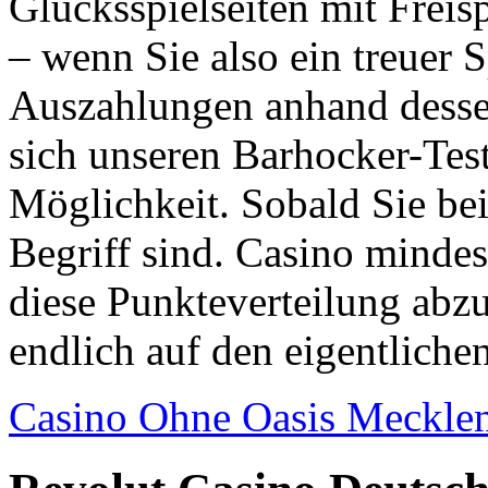
Glücksspielseiten mit Freis
– wenn Sie also ein treuer 
Auszahlungen anhand dessen
sich unseren Barhocker-Test 
Möglichkeit. Sobald Sie be
Begriff sind. Casino minde
diese Punkteverteilung abz
endlich auf den eigentlichen
Casino Ohne Oasis Meckl