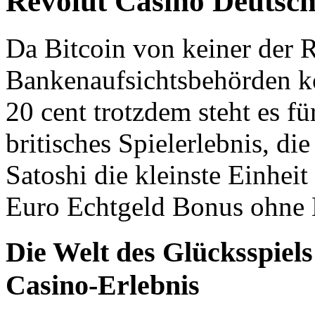
Revolut Casino Deutsc
Da Bitcoin von keiner der 
Bankenaufsichtsbehörden kon
20 cent trotzdem steht es fü
britisches Spielerlebnis, d
Satoshi die kleinste Einheit
Euro Echtgeld Bonus ohne 
Die Welt des Glücksspiels
Casino-Erlebnis