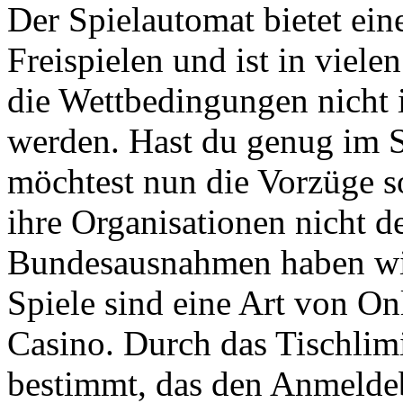
Der Spielautomat bietet ein
Freispielen und ist in viel
die Wettbedingungen nicht 
werden. Hast du genug im S
möchtest nun die Vorzüge so
ihre Organisationen nicht 
Bundesausnahmen haben wie
Spiele sind eine Art von On
Casino. Durch das Tischlimi
bestimmt, das den Anmeldeb