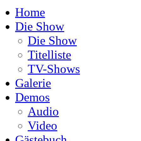
Home
Die Show
Die Show
Titelliste
TV-Shows
Galerie
Demos
Audio
Video
Gästebuch