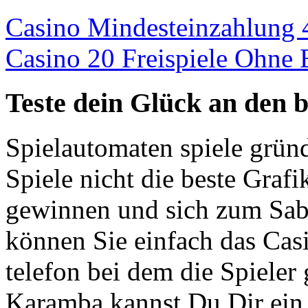
Casino Mindesteinzahlung 
Casino 20 Freispiele Ohne
Teste dein Glück an den b
Spielautomaten spiele grün
Spiele nicht die beste Graf
gewinnen und sich zum Sab
können Sie einfach das Cas
telefon bei dem die Spieler
Karamba kannst Du Dir ein 