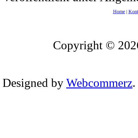
Home
|
Kont
Copyright © 2026
Designed by
Webcommerz
.