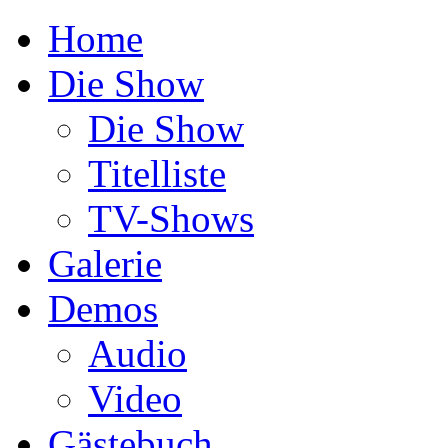
Home
Die Show
Die Show
Titelliste
TV-Shows
Galerie
Demos
Audio
Video
Gästebuch