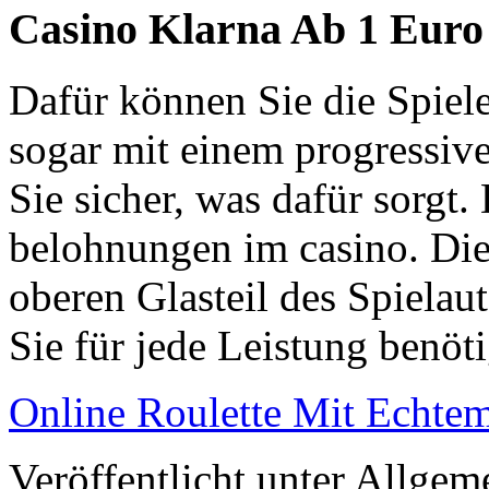
Casino Klarna Ab 1 Euro
Dafür können Sie die Spiele
sogar mit einem progressive
Sie sicher, was dafür sorg
belohnungen im casino. Die
oberen Glasteil des Spielau
Sie für jede Leistung benöt
Online Roulette Mit Echte
Veröffentlicht unter
Allgem