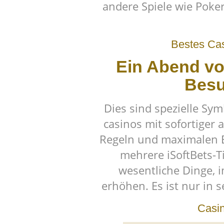
andere Spiele wie Poker
Bestes Ca
Ein Abend vol
Besu
Dies sind spezielle Symb
casinos mit sofortiger
Regeln und maximalen E
mehrere iSoftBets-Ti
wesentliche Dinge, 
erhöhen. Es ist nur in 
Casin