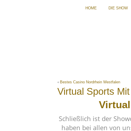
HOME
DIE SHOW
«
Bestes Casino Nordrhein Westfalen
Virtual Sports Mi
Virtua
Schließlich ist der Sho
haben bei allen von u