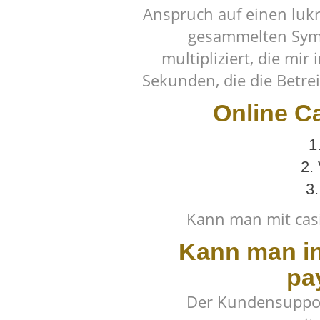
Anspruch auf einen luk
gesammelten Sym
multipliziert, die mi
Sekunden, die die Betre
Online C
Kann man mit cas
Kann man in
pa
Der Kundensupport 