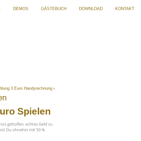
E
DEMOS
GÄSTEBUCH
DOWNLOAD
KONTAKT
»
hlung 3 Euro Handyrechnung
en
uro Spielen
os geholfen, echtes Geld zu
bist Du ohnehin mit 50 %