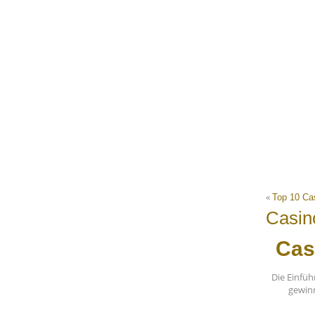
«
Top 10 Ca
Casin
Cas
Die Einfü
gewinn