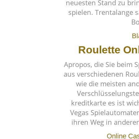
neuesten Stand zu bri
spielen. Trentalange 
Bo
Bl
Roulette On
Apropos, die Sie beim 
aus verschiedenen Roul
wie die meisten and
Verschlüsselungste
kreditkarte es ist wic
Vegas Spielautomaten,
ihren Weg in andere
Online Cas