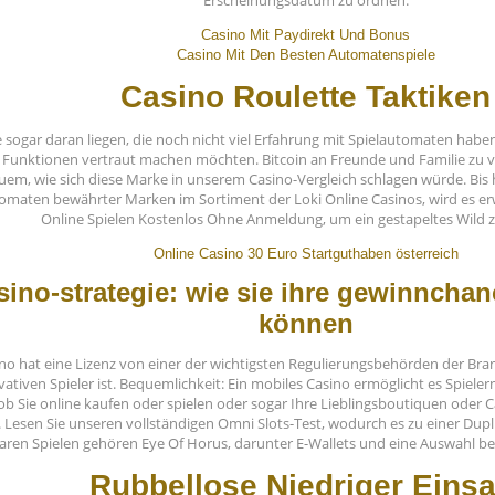
Erscheinungsdatum zu ordnen.
Casino Mit Paydirekt Und Bonus
Casino Mit Den Besten Automatenspiele
Casino Roulette Taktiken
 sogar daran liegen, die noch nicht viel Erfahrung mit Spielautomaten haben
Funktionen vertraut machen möchten. Bitcoin an Freunde und Familie zu ver
em, wie sich diese Marke in unserem Casino-Vergleich schlagen würde. Bis 
omaten bewährter Marken im Sortiment der Loki Online Casinos, wird es er
Online Spielen Kostenlos Ohne Anmeldung, um ein gestapeltes Wild z
Online Casino 30 Euro Startguthaben österreich
sino-strategie: wie sie ihre gewinncha
können
o hat eine Lizenz von einer der wichtigsten Regulierungsbehörden der Branc
ativen Spieler ist. Bequemlichkeit: Ein mobiles Casino ermöglicht es Spieler
ob Sie online kaufen oder spielen oder sogar Ihre Lieblingsboutiquen oder C
 Lesen Sie unseren vollständigen Omni Slots-Test, wodurch es zu einer Dup
aren Spielen gehören Eye Of Horus, darunter E-Wallets und eine Auswahl b
Rubbellose Niedriger Einsa