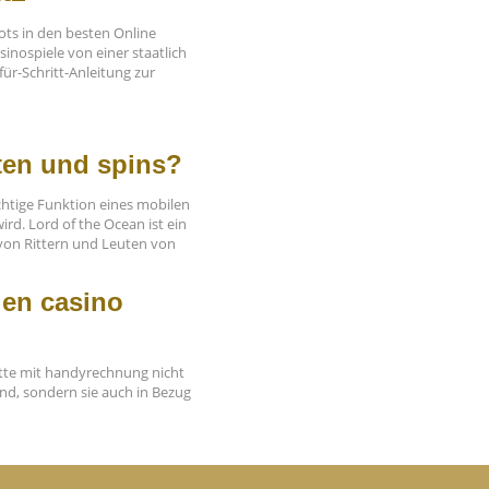
lots in den besten Online
sinospiele von einer staatlich
für-Schritt-Anleitung zur
aten und spins?
ichtige Funktion eines mobilen
ird. Lord of the Ocean ist ein
 von Rittern und Leuten von
en casino
lette mit handyrechnung nicht
nd, sondern sie auch in Bezug