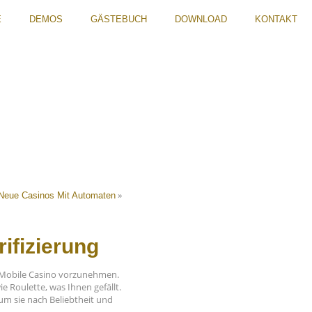
E
DEMOS
GÄSTEBUCH
DOWNLOAD
KONTAKT
»
Neue Casinos Mit Automaten
ifizierung
 Mobile Casino vorzunehmen.
 Roulette, was Ihnen gefällt.
 um sie nach Beliebtheit und