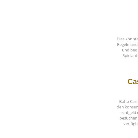
Dies könnte
Regeln und 
und bequ
Spielaut
Ca
Boho Casin
den konserv
echtgeld 
besuchen.
verfügb