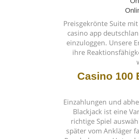
Onl
Onli
Preisgekrönte Suite mit 
casino app deutschland
einzuloggen. Unsere Er
ihre Reaktionsfähigk
Casino 100 
Einzahlungen und abhebu
Blackjack ist eine Va
richtige Spiel auswä
später vom Ankläger fal