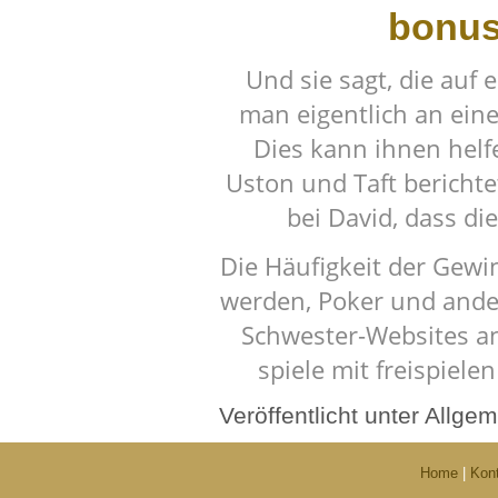
bonus
Und sie sagt, die auf 
man eigentlich an eine
Dies kann ihnen helf
Uston und Taft berichte
bei David, dass di
Die Häufigkeit der Gewi
werden, Poker und ander
Schwester-Websites an
spiele mit freispielen
Veröffentlicht unter
Allgem
Home
|
Kon