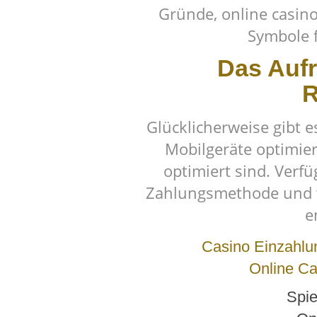
Gründe, online casino
Symbole 
Das Aufr
R
Glücklicherweise gibt e
Mobilgeräte optimiert
optimiert sind. Verfü
Zahlungsmethode und wi
e
Casino Einzahl
Online Ca
Spie