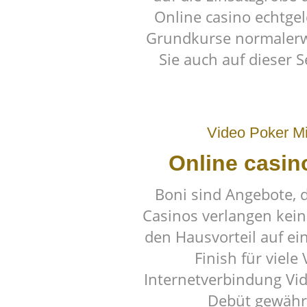
Online casino echtgel
Grundkurse normalerwe
Sie auch auf dieser 
Video Poker M
Online casin
Boni sind Angebote, d
Casinos verlangen kein
den Hausvorteil auf e
Finish für viele
Internetverbindung Vid
Debüt gewährt