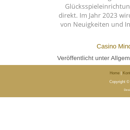
Glücksspieleinrichtun
direkt. Im Jahr 2023 wir
von Neuigkeiten und In
Casino Min
Veröffentlicht unter
Allgem
Home
|
Kon
Copyright ©
Des