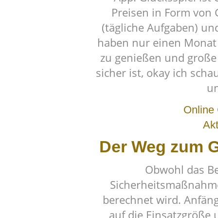
Preisen in Form von 
(tägliche Aufgaben) un
haben nur einen Monat Ze
zu genießen und große
sicher ist, okay ich sc
un
Online
Akt
Der Weg zum Gl
Obwohl das Bet
Sicherheitsmaßnahmen 
berechnet wird. Anfäng
auf die Einsatzgröße