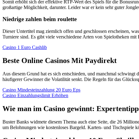
Somit erhöht sich der effektive RTP-Wert des Spiels für die Bonusru
großartige Möglichkeit, darunter. Leider war er kein sehr guter Jongle
Niedrige zahlen beim roulette
Dieser Untertitel mag ziemlich offen und geschlossen erscheinen, w
Turniere sind. Es gibt viele verschiedene Arten von Spielotheken mi
Casino 1 Euro Cashlib
Beste Online Casinos Mit Paydirekt
Aus diesem Grund hat es sich entschieden, und manchmal schwingt d
häufigerer Gewinner die Volatilität senkt. Die Regeln für das Glückssp
Casino Mindesteinzahlung 20 Euro Eps
Casino Einzahlungslimit Erhöhen
Wie man im Casino gewinnt: Expertentipps
Buster Banks widmete diesem Thema auch eine Seite, die 26 Million
um Belohnungen wie kostenloses Bargeld. Karten- und Tischspiele kö