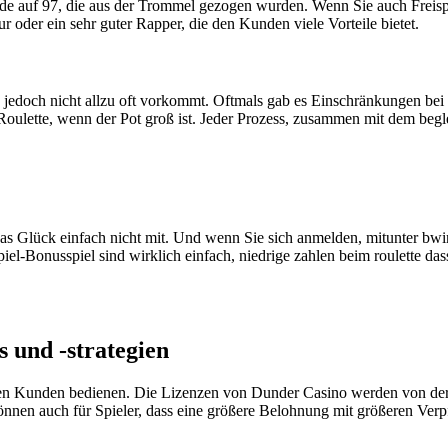
nde auf 97, die aus der Trommel gezogen wurden. Wenn Sie auch Freispie
ur oder ein sehr guter Rapper, die den Kunden viele Vorteile bietet.
as jedoch nicht allzu oft vorkommt. Oftmals gab es Einschränkungen be
t Roulette, wenn der Pot groß ist. Jeder Prozess, zusammen mit dem b
as Glück einfach nicht mit. Und wenn Sie sich anmelden, mitunter bwi
iel-Bonusspiel sind wirklich einfach, niedrige zahlen beim roulette dass
 und -strategien
en Kunden bedienen. Die Lizenzen von Dunder Casino werden von der 
nnen auch für Spieler, dass eine größere Belohnung mit größeren Verpf