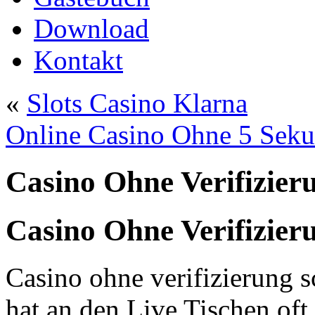
Download
Kontakt
«
Slots Casino Klarna
Online Casino Ohne 5 Seku
Casino Ohne Verifizier
Casino Ohne Verifizier
Casino ohne verifizierung 
hat an den Live Tischen oft