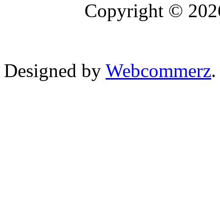
Copyright © 2026
Designed by
Webcommerz
.