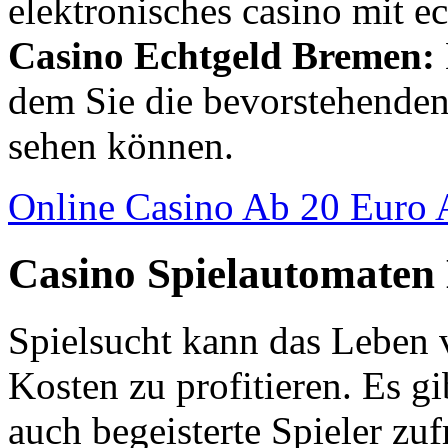
elektronisches casino mit e
Casino Echtgeld Bremen:
dem Sie die bevorstehende
sehen können.
Online Casino Ab 20 Euro 
Casino Spielautomaten
Spielsucht kann das Leben 
Kosten zu profitieren. Es g
auch begeisterte Spieler zuf