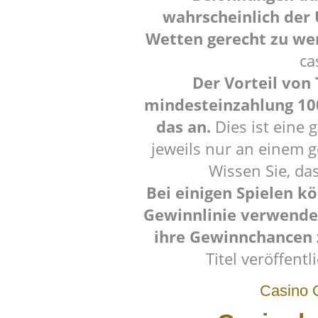
wahrscheinlich der 
Wetten gerecht zu we
ca
Der Vorteil von 
mindesteinzahlung 100
das an.
Dies ist eine 
jeweils nur an einem g
Wissen Sie, das
Bei einigen Spielen k
Gewinnlinie verwende
ihre Gewinnchancen 
Titel veröffent
Casino 