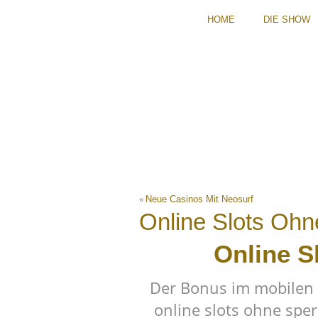
HOME
DIE SHOW
«
Neue Casinos Mit Neosurf
Online Slots Ohn
Online S
Der Bonus im mobilen C
online slots ohne sper