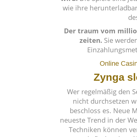
wie ihre herunterladb
de
Der traum vom millio
zeiten.
Sie werden
Einzahlungsmet
Online Casi
Zynga sl
Wer regelmäßig den Se
nicht durchsetzen w
beschloss es. Neue M
neueste Trend in der We
Techniken können ver