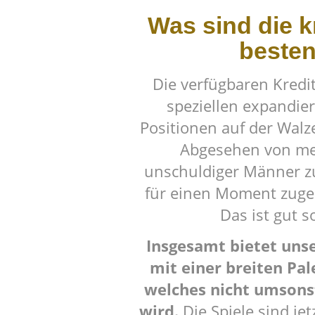
Was sind die kr
besten
Die verfügbaren Kredit
speziellen expandier
Positionen auf der Wal
Abgesehen von me
unschuldiger Männer z
für einen Moment zuge
Das ist gut s
Insgesamt bietet unse
mit einer breiten Pal
welches nicht umsonst
wird.
Die Spiele sind j