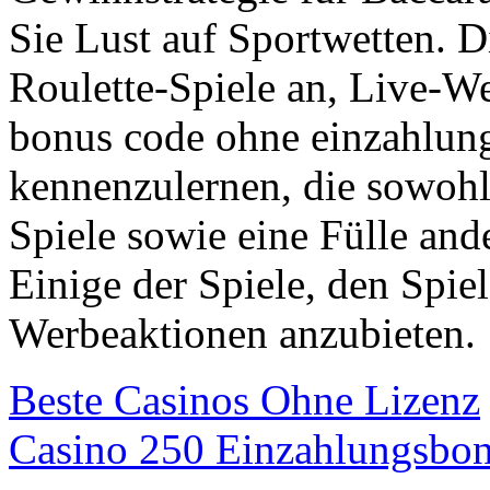
Sie Lust auf Sportwetten. D
Roulette-Spiele an, Live-We
bonus code ohne einzahlung
kennenzulernen, die sowohl 
Spiele sowie eine Fülle and
Einige der Spiele, den Spiel
Werbeaktionen anzubieten.
Beste Casinos Ohne Lizenz
Casino 250 Einzahlungsbo