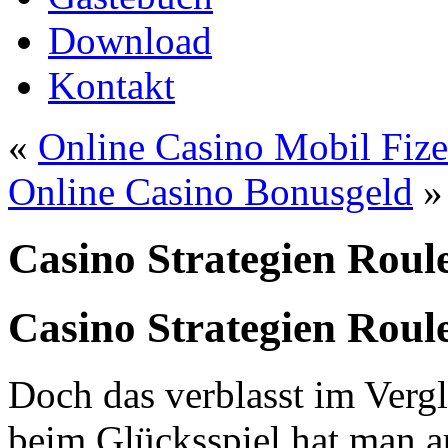
Download
Kontakt
«
Online Casino Mobil Fize
Online Casino Bonusgeld
»
Casino Strategien Roule
Casino Strategien Roule
Doch das verblasst im Verg
beim Glücksspiel hat man au