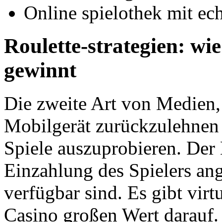
Online spielothek mit ec
Roulette-strategien: wi
gewinnt
Die zweite Art von Medien,
Mobilgerät zurückzulehnen 
Spiele auszuprobieren. Der 
Einzahlung des Spielers ang
verfügbar sind. Es gibt virt
Casino großen Wert darauf.