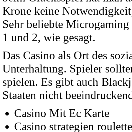
Krone keine Notwendigkeit, 
Sehr beliebte Microgaming 
1 und 2, wie gesagt.
Das Casino als Ort des soz
Unterhaltung. Spieler sollt
spielen. Es gibt auch Black
Staaten nicht beeindruckend
Casino Mit Ec Karte
Casino strategien roulett