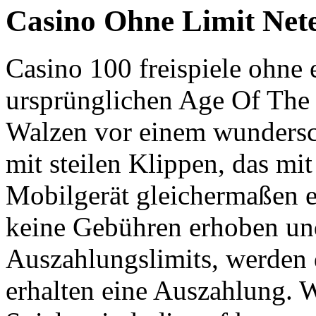
Casino Ohne Limit Nete
Casino 100 freispiele ohne
ursprünglichen Age Of The 
Walzen vor einem wunders
mit steilen Klippen, das m
Mobilgerät gleichermaßen e
keine Gebühren erhoben und
Auszahlungslimits, werden 
erhalten eine Auszahlung. W