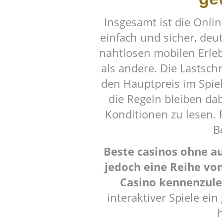
Insgesamt ist die Onli
einfach und sicher, deut
nahtlosen mobilen Erleb
als andere. Die Lastsch
den Hauptpreis im Spi
die Regeln bleiben da
Konditionen zu lesen. 
B
Beste casinos ohne a
jedoch eine Reihe vo
Casino kennenzul
interaktiver Spiele ei