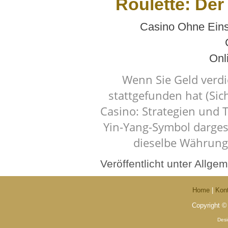
Roulette: Der
Casino Ohne Ein
Onl
Wenn Sie Geld verd
stattgefunden hat (Si
Casino: Strategien und Ti
Yin-Yang-Symbol dargest
dieselbe Währung
Veröffentlicht unter
Allgem
Home
|
Kon
Copyright ©
Des