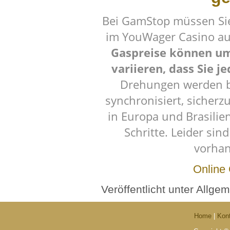
Bei GamStop müssen Sie
im YouWager Casino au
Gaspreise können um
variieren, dass Sie j
Drehungen werden b
synchronisiert, sicherzu
in Europa und Brasilie
Schritte. Leider si
vorhan
Online
Veröffentlicht unter
Allgem
Home
|
Kon