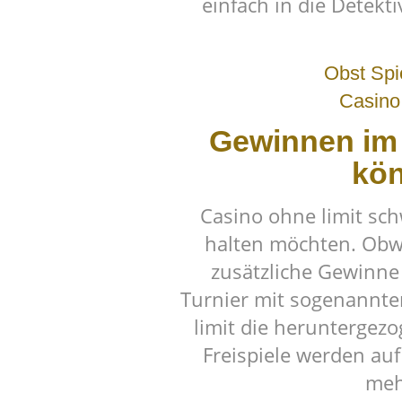
einfach in die Detekt
Obst Spi
Casino
Gewinnen im 
kön
Casino ohne limit sch
halten möchten. Obwo
zusätzliche Gewinne 
Turnier mit sogenannte
limit die heruntergezo
Freispiele werden au
meh