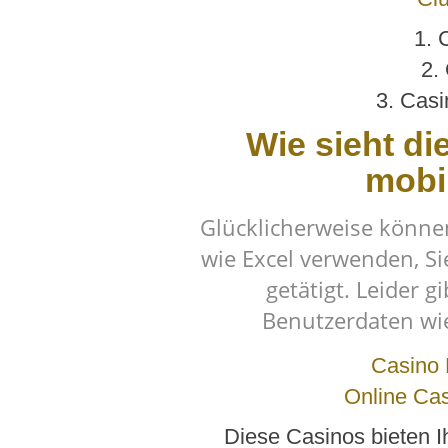
Casi
Wie sieht di
mobi
Glücklicherweise könne
wie Excel verwenden, Si
getätigt. Leider g
Benutzerdaten wie
Casino 
Online Cas
Diese Casinos bieten I