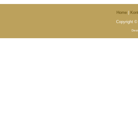
Home
|
Kon
Copyright ©
Des