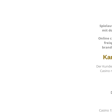
Spiela
mit d
Online c
freis
brand
Ka
Der Kunden
Casino 
Casino 1