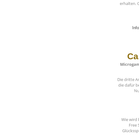
erhalten. 
Inf
Ca
Microgami
Die dritte 
die dafür b
Nu
Wie wird 
Free 
Glücksspi