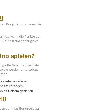
rg
nten Konjunktur, schauen Sie
Casinos, wenn die Punkte der
Punkte kleiner oder gleich
ino spielen?
nd große Gewinne zu erzielen.
piele werden unterstützt,
erden.
Sie erhalten können.
inos zu erlangen.
 Texas Holdem genießen.
ill
oldem, um das Bonusgeld zu